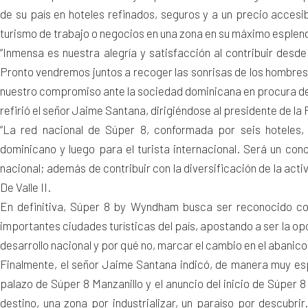
de su país en hoteles refinados, seguros y a un precio accesi
turismo de trabajo o negocios en una zona en su máximo esplend
“Inmensa es nuestra alegría y satisfacción al contribuir desd
Pronto vendremos juntos a recoger las sonrisas de los hombres
nuestro compromiso ante la sociedad dominicana en procura de
refirió el señor Jaime Santana, dirigiéndose al presidente de la
“La red nacional de Súper 8, conformada por seis hoteles, 
dominicano y luego para el turista internacional. Será un co
nacional; además de contribuir con la diversificación de la act
De Valle II.
En definitiva, Súper 8 by Wyndham busca ser reconocido co
importantes ciudades turísticas del país, apostando a ser la opci
desarrollo nacional y por qué no, marcar el cambio en el abanico 
Finalmente, el señor Jaime Santana indicó, de manera muy esp
palazo de Súper 8 Manzanillo y el anuncio del inicio de Súper 
destino, una zona por industrializar, un paraíso por descub