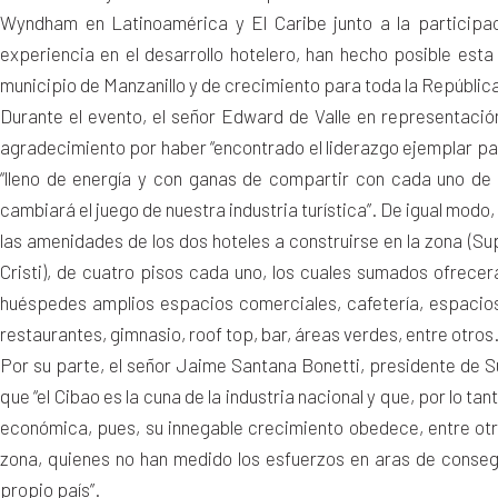
Wyndham en Latinoamérica y El Caribe junto a la participa
experiencia en el desarrollo hotelero, han hecho posible est
municipio de Manzanillo y de crecimiento para toda la Repúbli
Durante el evento, el señor Edward de Valle en representaci
agradecimiento por haber “encontrado el liderazgo ejemplar 
“lleno de energía y con ganas de compartir con cada uno de 
cambiará el juego de nuestra industria turística”. De igual modo
las amenidades de los dos hoteles a construirse en la zona 
Cristi), de cuatro pisos cada uno, los cuales sumados ofrece
huéspedes amplios espacios comerciales, cafetería, espacios
restaurantes, gimnasio, roof top, bar, áreas verdes, entre otros
Por su parte, el señor Jaime Santana Bonetti, presidente de S
que “el Cibao es la cuna de la industria nacional y que, por lo t
económica, pues, su innegable crecimiento obedece, entre otro
zona, quienes no han medido los esfuerzos en aras de conseguir
propio país”.